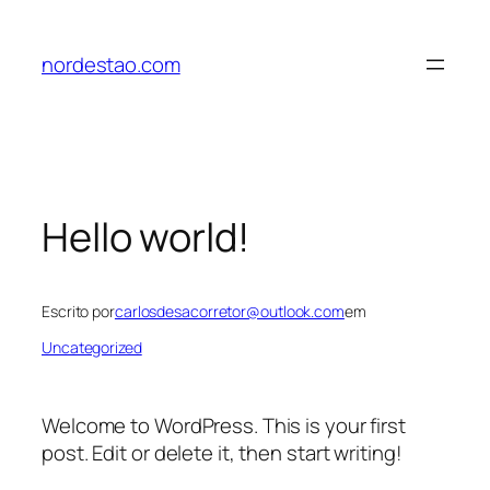
Pular
para
nordestao.com
o
conteúdo
Hello world!
Escrito por
carlosdesacorretor@outlook.com
em
Uncategorized
Welcome to WordPress. This is your first
post. Edit or delete it, then start writing!