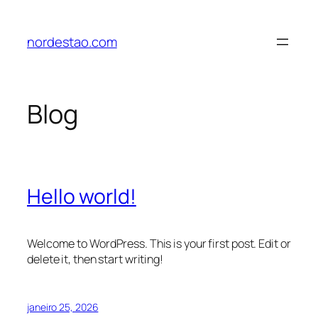
Pular
para
nordestao.com
o
conteúdo
Blog
Hello world!
Welcome to WordPress. This is your first post. Edit or
delete it, then start writing!
janeiro 25, 2026